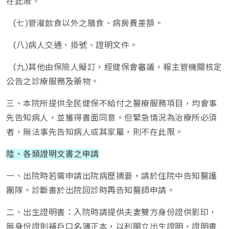
在此限。
(七)管灌飲食以外之膳食、病房費差額。
(八)病人交通、掛號、證明文件。
(九)其他由保險人擬訂，經健保會審議，報主管機關核定
公告之診療服務及藥物。
三、本院所提供全民健保不給付之醫療服務項目，均會事
先告知病人，並獲得書面同意。但緊急情況為治療所必須
者，無法事先告知病人或其家屬，則不在此限。
陸、各類證明文書之申請
一、出院時若需申請出院病歷摘要，請於住院中告知醫護
團隊。診斷書於出院回診時再告知醫師申請。
二、出生證明書：入院時請提供夫妻雙方身份證供影印，
無身份證則補戶口名簿正本，以利開立出生證明，證明書