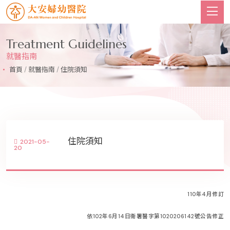
Treatment Guidelines
就醫指南
首頁
/
就醫指南
/
住院須知
住院須知
2021-05-
20
110
年
4
月修訂
依102年6月14日衛署醫字第1020206142號公告修正