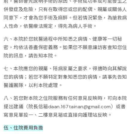
前，醫師會先說明手術的原因、手術成功率或可能發生之
併發症及危險，只有在取得您或您的配偶、親屬或關係人
同意下，才會為您手術及麻醉。但若情況緊急，為搶救病
人性命，依醫療法規定，得先為病人手術。
六、本院於您就醫過程中所知悉之病情、健康等一切秘
密，均依法善盡保密義務。如果您不願意讓訪客查知您住
院的訊息，請告知本院。
七、本院應您的親屬、陪病家屬之要求，得適時向其解說
您的病情；若您不願特定對象知悉您的病情，請事先告知
醫護團隊，以利本院處理。
八、若您對本院之住院服務有任何意見反映時，可向本院
提出建議（院長信箱daan.167tainan@gmail.com）或書
寫意見單投一、二樓意見箱或直接向護理站反映。
伍、住院費用負擔