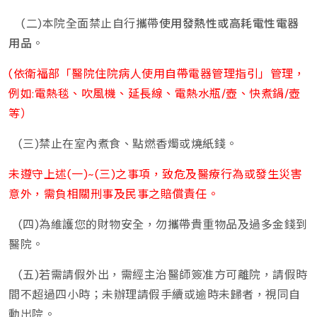
(二)本院全面禁止自行攜帶
使用發熱性或高耗電性電器
用品
。
(依衛福部「醫院住院病人使用自帶電器管理指引」管理，
例如:電熱毯、吹風機、延長線、電熱水瓶/壺、快煮鍋/壺
等）
(三)禁止在室內煮食、點燃香燭或燒紙錢。
未遵守上述(一)~(三)之事項，致危及醫療行為或發生災害
意外，需負相關刑事及民事之賠償責任。
(四)為維護您的財物安全，勿攜帶貴重物品及過多金錢到
醫院。
(五)若需請假外出，需經主治醫師簽准方可離院，請假時
間不超過四小時；未辦理請假手續或逾時未歸者，視同自
動出院。