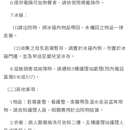
6.提供電鍋可加熱餐食，請依使用規範操作。
7.冰箱：
(1)請出院時，將冰箱內物品帶回，未攜回之物品一律
丟棄。
(2)收集之母乳若需暫存，請置於冰箱內側，勿置於冰
箱門邊。並及早送至嬰兒室冰存。
8.設施損害或故障時，請通知5樓護理站處理(院內電話
直撥516或517)。
(二)其他事項：
1.物品：若需產墊、看護墊、束腹帶及溫水坐浴盆等用
物，請告知護理人員，相關費用於出院時結算。
2.衣著：病人服需換洗可告知二樓、五樓護理站護理人