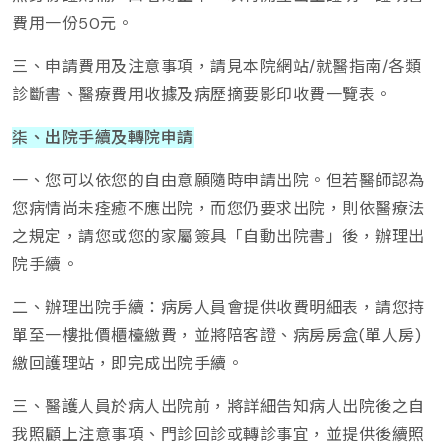
費用一份50元。
三、申請費用及注意事項，請見本院網站/就醫指南/各類
診斷書、醫療費用收據及病歷摘要影印收費一覽表。
柒、出院手續及轉院申請
一、您可以依您的自由意願隨時申請出院。但若醫師認為
您病情尚未痊癒不應出院，而您仍要求出院，則依醫療法
之規定，請您或您的家屬簽具「自動出院書」後，辦理出
院手續。
二、辦理出院手續：病房人員會提供收費明細表，請您持
單至一樓批價櫃檯繳費，並將陪客證、病房房盒(單人房)
繳回護理站，即完成出院手續。
三、醫護人員於病人出院前，將詳細告知病人出院後之自
我照顧上注意事項、門診回診或轉診事宜，並提供後續照