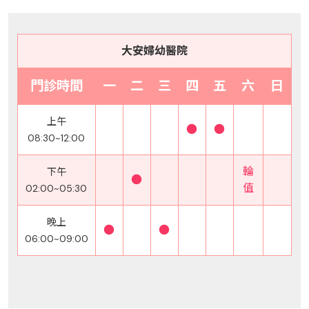
大安婦幼醫院
門診時間
一
二
三
四
五
六
日
上午
●
●
08:30~12:00
輪
下午
●
值
02:00~05:30
晚上
●
●
06:00~09:00